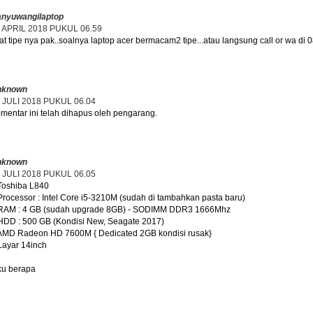
nyuwangilaptop
 APRIL 2018 PUKUL 06.59
hat tipe nya pak..soalnya laptop acer bermacam2 tipe...atau langsung call or wa d
nknown
 JULI 2018 PUKUL 06.04
mentar ini telah dihapus oleh pengarang.
nknown
 JULI 2018 PUKUL 06.05
Toshiba L840
Processor : Intel Core i5-3210M (sudah di tambahkan pasta baru)
RAM : 4 GB (sudah upgrade 8GB) - SODIMM DDR3 1666Mhz
HDD : 500 GB (Kondisi New, Seagate 2017)
AMD Radeon HD 7600M { Dedicated 2GB kondisi rusak}
Layar 14inch
ku berapa