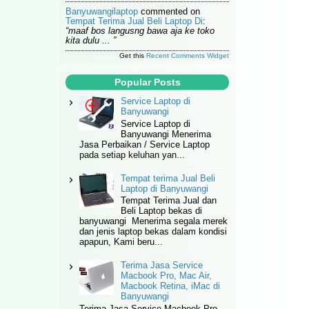
Banyuwangilaptop
commented on
Tempat Terima Jual Beli Laptop Di
:
“maaf bos langusng bawa aja ke toko
kita dulu ... ”
Get this
Recent Comments Widget
Popular Posts
Service Laptop di
Banyuwangi
Service Laptop di
Banyuwangi Menerima
Jasa Perbaikan / Service Laptop
pada setiap keluhan yan...
Tempat terima Jual Beli
Laptop di Banyuwangi
Tempat Terima Jual dan
Beli Laptop bekas di
banyuwangi Menerima segala merek
dan jenis laptop bekas dalam kondisi
apapun, Kami beru...
Terima Jasa Service
Macbook Pro, Mac Air,
Macbook Retina, iMac di
Banyuwangi
Terima Jasa Service Macbook Pro,