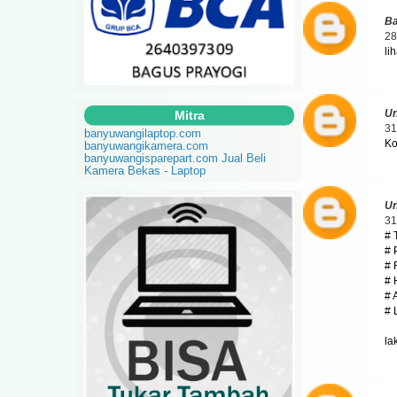
Ba
28
li
U
Mitra
31
banyuwangilaptop.com
Ko
banyuwangikamera.com
banyuwangisparepart.com
Jual Beli
Kamera Bekas - Laptop
U
31
# 
# 
# 
# 
# 
# 
la