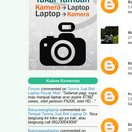
Ba
1 
mo
Ma
27
ma
Ba
10
ma
Kolom Komentar
Firman
commented on
Terima Jual Beli
Laptop Rusak Mati
:
“Selamat pagi, saya
Ku
mau menjual laptop acer aspire 4738Z
13
series, intel pentium P6200, intel HD…”
Ga
Banyuwangilaptop
commented on
Tempat Terima Jual Beli Laptop Di
:
“bisa
langsung ke toko aja ya kak, atau
langsung call 081230043006”
Ba
20
Banyuwangilaptop
commented on