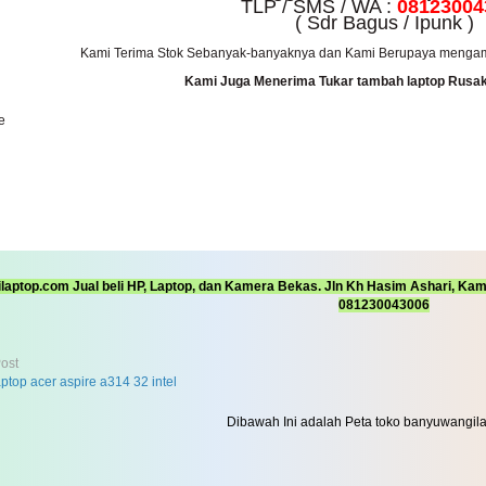
TLP / SMS / WA :
08123004
( Sdr Bagus / Ipunk )
Kami Terima Stok Sebanyak-banyaknya dan Kami Berupaya mengambi
Kami Juga Menerima Tukar tambah laptop Rusak 
e
aptop.com Jual beli HP, Laptop, dan Kamera Bekas. Jln Kh Hasim Ashari, Ka
081230043006
ost
aptop acer aspire a314 32 intel
Dibawah Ini adalah Peta toko banyuwangil