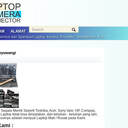
AM
ALAMAT
parepart Laptop, kamera, Proyektor, Smartphone, ALAMAT :Jln Lurah Mui RT.1 RW
anyuwangi
, Segala Merek Seperti Toshiba, Acer, Sony Vaio, HP, Compaq,
Laptop tidak bisa dinyalakan, dan keluhan - keluhan yang lain,
lusinya adalah menjual Laptop Mati / Rusak pada Kami.
ami :