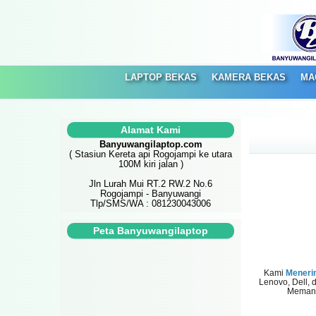
LAPTOP BEKAS
KAMERA BEKAS
MA
Alamat Kami
Banyuwangilaptop.com
( Stasiun Kereta api Rogojampi ke utara
100M kiri jalan )
Jln Lurah Mui RT.2 RW.2 No.6
Rogojampi - Banyuwangi
Tlp/SMS/WA : 081230043006
Peta Banyuwangilaptop
Kami
Menerim
Lenovo, Dell, 
Memanda