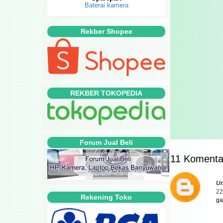
Baterai kamera
Rekber Shopee
REKBER TOKOPEDIA
Forum Jual Beli
11 Komenta
U
22
Rekening Toko
ga