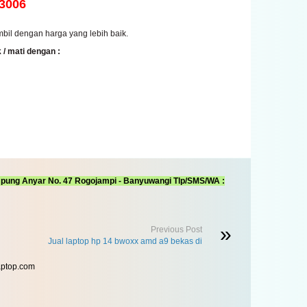
3006
l dengan harga yang lebih baik.
/ mati dengan :
mpung Anyar No. 47 Rogojampi - Banyuwangi Tlp/SMS/WA :
Previous Post
Jual laptop hp 14 bwoxx amd a9 bekas di
aptop.com