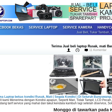
CBOOK BEKAS
SERVICE LAPTOP
SERVICE KAMERA
HANDYC
Jual Beli, Tukar Tambah, Service dan S
Terima Jual beli laptop Rusak, mati B
11 Komentar
a Laptop bekas kondisi Rusak, Mati ( Segala Kondisi ) Di Seluruh Banyuwangi
dll kami Menerima dengan Kondisi apapun, Seperti Mari, Tidak Tampil, LCD Pecah, 
ng tarif service yang mahal dan takut kendala kambuh lagi setelah diservice, So
Monggo di tawarkan pada K