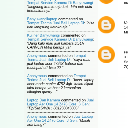
Tempat Service Kamera Di Banyuwangi
:
ma
“langsung ketoko aja kak..kita cek dulu
kerusakannya”
Banyuwangilaptop
commented on
U
Tempat Terima Jual Beli Laptop Di
:
“bisa
kak langsung ketoko aja ”
14
Ma
Kuliner Banyuwangi
commented on
Tempat Service Kamera Di Banyuwangi
:
“Bang kalo mau jual kamera DSLR
CANNON 600d berapa ya”
Fi
Anonymous
commented on
Tempat
31
Terima Jual Beli Laptop Di
:
“saya mau
Se
jual laptop acer 4736Z baterai dan
ZQ
touchpad off bisa ?? ”
Anonymous
commented on
Tempat
Terima Jual Beli Laptop Di
:
“boss. laptop
acer mode aspire 4752 4gb. kalau dijual
laku berapa ya boss? kerusakan
dibagian querty…”
Laptop Dan Kamera
commented on
Jual
Laptop Aer One 14 Z476 Core I3 Gen
:
“Tlp/SMS/WA : 081230043006”
Anonymous
commented on
Jual Laptop
Aer One 14 Z476 Core I3 Gen
:
“Masih
ada bang?”