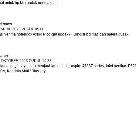
af untuk hp kita endak nerima dulu
nknown
 APRIL 2020 PUKUL 05.00
s Nerima notebook Axioo Pico cjm nggak? (Kondisi lcd mati dan baterai rusak)
rman
 OKTOBER 2023 PUKUL 19.33
lamat pagi, saya mau menjual laptop acer aspire 4738Z series, intel pentium 
8A, Kendala Mati / Bios key